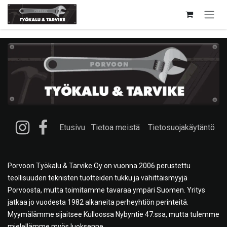
Siirry sisältöön
Etusivu
Tietoa meistä
Tietosuojakäytäntö
Porvoon Työkalu & Tarvike Oy on vuonna 2006 perustettu
teollisuuden teknisten tuotteiden tukku ja vähittäismyyjä
Porvoosta, mutta toimitamme tavaraa ympäri Suomen. Yritys
jatkaa jo vuodesta 1982 alkaneita perheyhtiön perinteitä.
Myymälämme sijaitsee Kulloossa Nybyntie 47:ssa, mutta tulemme
mielellämme myös luoksenne.