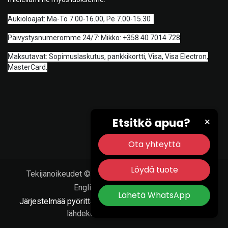
A
ukioloajat: Ma-To 7.00-16.00, Pe 7.00-15.30
Päivystysnumeromme 24/7: Mikko: +358 40 7014 728
Maksutavat: Sopimuslaskutus, pankkikortti, Visa, Visa Electron,
MasterCard.
Etsitkö apua?
×
Ota yhteyttä
Löydä tuote
Tekijänoikeudet © Porvoon Työkalu & Tarvike Oy
English (US)
|
Suomi
Lähetä WhatsApp
Järjestelmää pyörittää
- Numero #1
Avoimen
lähdekoodin verkkokauppa