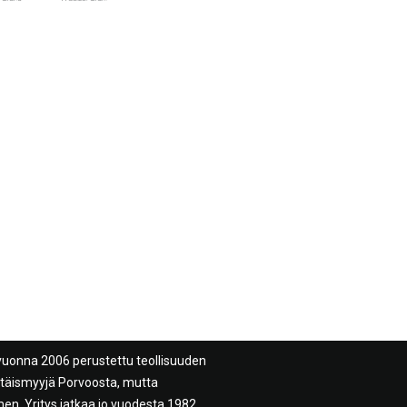
vuonna 2006 perustettu teollisuuden
ittäismyyjä Porvoosta, mutta
n. Yritys jatkaa jo vuodesta 1982