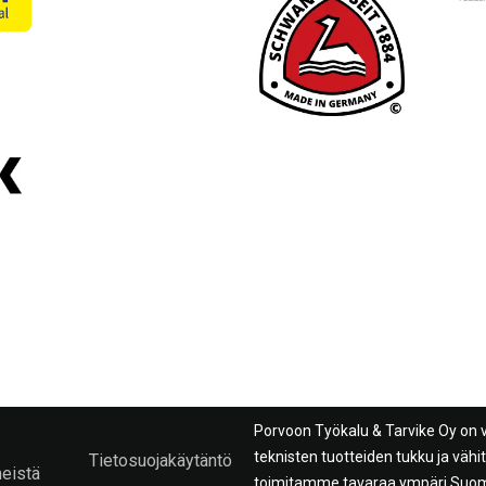
Porvoon Työkalu & Tarvike Oy on 
teknisten tuotteiden tukku ja väh
Tietosuojakäytäntö
meistä
toimitamme tavaraa ympäri Suome