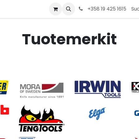
t
Kauppa
Tietoja meistä
Ota yhteyttä
+358 19 425 1615
Su
Tuotemerkit