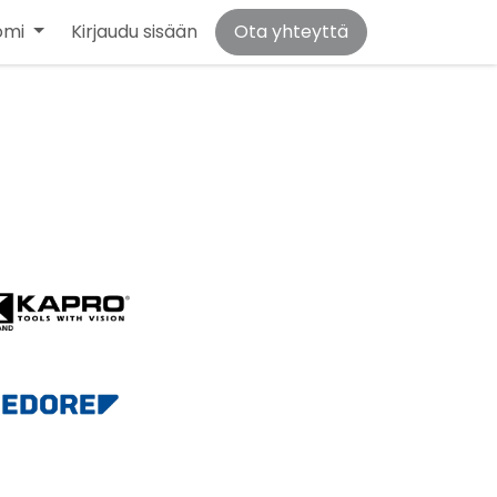
omi
Kirjaudu sisään
Ota yhteyttä