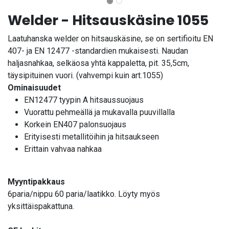
Welder - Hitsauskäsine 1055
Laatuhanska welder on hitsauskäsine, se on sertifioitu EN
407- ja EN 12477 -standardien mukaisesti. Naudan
haljasnahkaa, selkäosa yhtä kappaletta, pit. 35,5cm,
täysipituinen vuori. (vahvempi kuin art.1055)
Ominaisuudet
EN12477 tyypin A hitsaussuojaus
Vuorattu pehmeällä ja mukavalla puuvillalla
Korkein EN407 palonsuojaus
Erityisesti metallitöihin ja hitsaukseen
Erittain vahvaa nahkaa
Myyntipakkaus
6paria/nippu 60 paria/laatikko. Löyty myös
yksittäispakattuna.