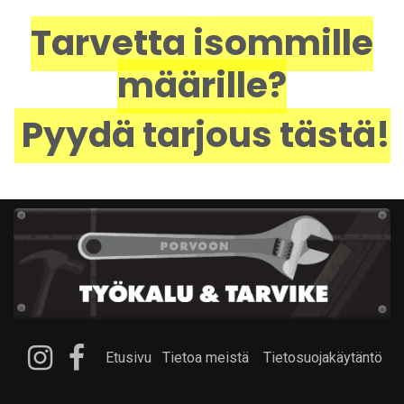
Tarvetta isommille
määrille?
Pyydä tarjous tästä!
Etusivu
Tietoa meistä
Tietosuojakäytäntö