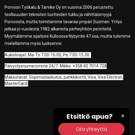
Porvoon Työkalu & Tarvike Oy on vuonna 2006 perustettu
teollisuuden teknisten tuotteiden tukku ja vähittäismyyjä
Porvoosta, mutta toimitamme tavaraa ympäri Suomen. Yritys
jatkaa jo vuodesta 1982 alkaneita perheyhtiön perinteitä.
Myymälämme sijaitsee Kulloossa Nybyntie 47:ssa, mutta tulemme
mielellämme myös luoksenne.
A
ukioloajat: Ma-To 7.00-16.00, Pe 7.00-15.30
Päivystysnumeromme 24/7: Mikko: +358 40 7014 728
Maksutavat: Sopimuslaskutus, pankkikortti, Visa, Visa Electron,
MasterCard.
Etsitkö apua?
×
Ota yhteyttä