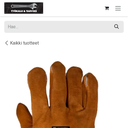
Siirry sisältöön
Kaikki tuotteet