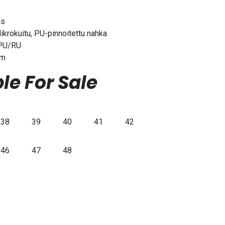
äs
ikrokuitu, PU-pinnoitettu nahka
 PU/RU
cm
le For Sale
38
39
40
41
42
46
47
48