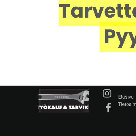
Tarvett
Pyy
Etusivu
Tietoa 