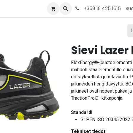
t
Kauppa
Tietoja meistä
Ota yhteyttä
+358 19 425 1615
Su
Sievi Lazer 
FlexEnergy®-joustoelementti 
mahdollistaa elementille suur
edistyksellistä joustavuutta. 
jalkineiden hengittävyyttä. B
jalkineet ovat nopeat pukea ja
TractionPro® -kitkapohja.
Standardi
S1PEN ISO 20345:2022 
Tekniset tiedot