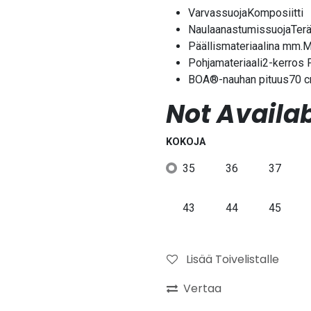
VarvassuojaKomposiitti
NaulaanastumissuojaTer
Päällismateriaalina mm.M
Pohjamateriaali2-kerros
BOA®-nauhan pituus70 
Not Availab
KOKOJA
35
36
37
43
44
45
Lisää Toivelistalle
Vertaa