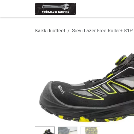
Siirry sisältöön
Etusivu
Tuotemerki
Kaikki tuotteet
Sievi Lazer Free Roller+ S1P