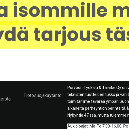
a isommille m
dä tarjous tä
Porvoon Työkalu & Tarvike Oy on 
teknisten tuotteiden tukku ja väh
Tietosuojakäytäntö
meistä
toimitamme tavaraa ympäri Suome
alkaneita perheyhtiön perinteitä
Nybyntie 47:ssa, mutta tulemme 
A
ukioloajat: Ma-To 7.00-16.00, Pe