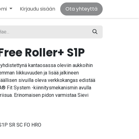
omi
Kirjaudu sisään
Ota yhteyttä
Free Roller+ S1P
yhdistettynä kantaosassa oleviin aukkoihin
emman liikkuvuuden ja lisää jalkineen
Päällisen sivuilla oleva verkkokangas edistää
OA® Fit System -kiinnitysmekanismin avulla
 riisua. Erinomaisen pidon varmistaa Sievi
S1P SR SC FO HRO