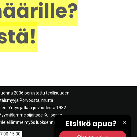
äärille?
stä!
vuonna 2006 perustettu teollisuuden
ittäismyyjä Porvoosta, mutta
n. Yritys jatkaa jo vuodesta 1982
. Myymälämme sijaitsee Kulloossa
Etsitkö apua?
×
mielellämme myös luoksenne.
 7.00-15.30
Ota yhteyttä