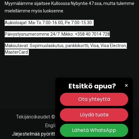
Myymälämme sijaitsee Kulloossa Nybyntie 47:ssa, mutta tulemme
mielellämme myös luoksenne.
A
ukioloajat: Ma-To 7.00-16.00, Pe 7.00-15.30
Päivystysnumeromme 24/7: Mikko: +358 40 7014 728
Maksutavat: Sopimuslaskutus, pankkikortti, Visa, Visa Electron,
MasterCard.
Etsitkö apua?
×
Ota yhteyttä
Löydä tuote
Tekijänoikeudet © Porvoon Työkalu & Tarvike Oy
English (US)
|
Suomi
Lähetä WhatsApp
Järjestelmää pyörittää
- Numero #1
Avoimen