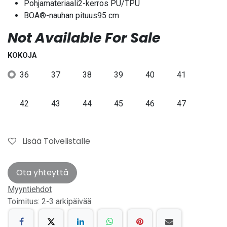
Pohjamateriaali2-kerros PU/TPU
BOA®-nauhan pituus95 cm
Not Available For Sale
KOKOJA
36
37
38
39
40
41
42
43
44
45
46
47
Lisää Toivelistalle
Ota yhteyttä
Myyntiehdot
Toimitus: 2-3 arkipäivää