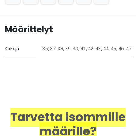
Määrittelyt
Kokoja
36
,
37
,
38
,
39
,
40
,
41
,
42
,
43
,
44
,
45
,
46
,
47
Tarvetta isommille
määrille?