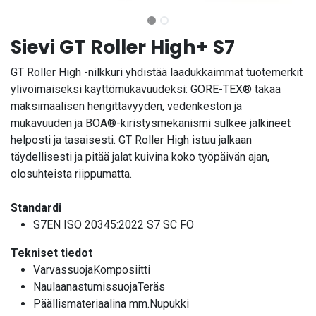
Sievi GT Roller High+ S7
GT Roller High -nilkkuri yhdistää laadukkaimmat tuotemerkit
ylivoimaiseksi käyttömukavuudeksi: GORE-TEX® takaa
maksimaalisen hengittävyyden, vedenkeston ja
mukavuuden ja BOA®-kiristysmekanismi sulkee jalkineet
helposti ja tasaisesti. GT Roller High istuu jalkaan
täydellisesti ja pitää jalat kuivina koko työpäivän ajan,
olosuhteista riippumatta.
Standardi
S7EN ISO 20345:2022 S7 SC FO
Tekniset tiedot
VarvassuojaKomposiitti
NaulaanastumissuojaTeräs
Päällismateriaalina mm.Nupukki