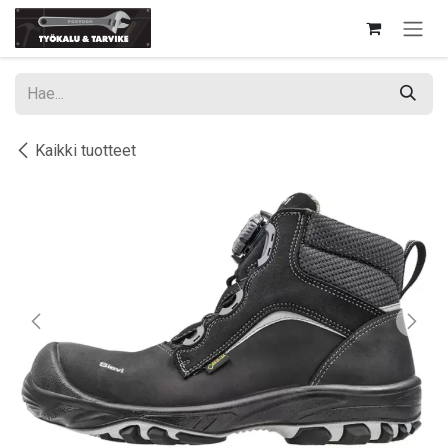
Siirry sisältöön
Kaikki tuotteet