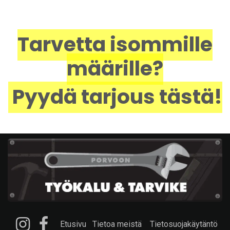
Tarvetta isommille
määrille?
Pyydä tarjous tästä!
Etusivu
Tietoa meistä
Tietosuojakäytäntö