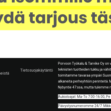
dä tarjous tä
Porvoon Työkalu & Tarvike Oy on 
teknisten tuotteiden tukku ja väh
Tietosuojakäytäntö
meistä
toimitamme tavaraa ympäri Suome
alkaneita perheyhtiön perinteitä
Nybyntie 47:ssa, mutta tulemme 
A
ukioloajat: Ma-To 7.00-16.00, Pe
Päivystysnumeromme 24/7: Mikko