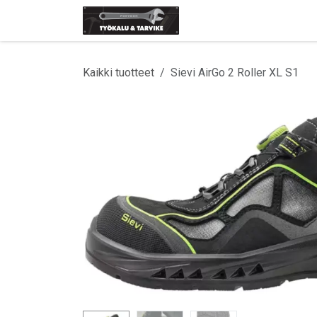
Siirry sisältöön
Etusivu
Tuotemerki
Kaikki tuotteet
Sievi AirGo 2 Roller XL S1