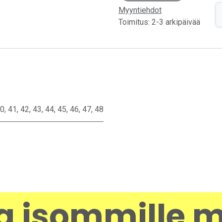
Myyntiehdot
Toimitus: 2-3 arkipäivää
0
,
41
,
42
,
43
,
44
,
45
,
46
,
47
,
48
a isommille m