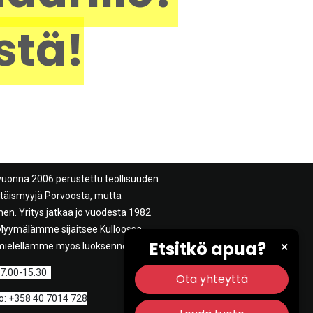
stä!
vuonna 2006 perustettu teollisuuden
ittäismyyjä Porvoosta, mutta
n. Yritys jatkaa jo vuodesta 1982
. Myymälämme sijaitsee Kulloossa
Etsitkö apua?
×
mielellämme myös luoksenne.
 7.00-15.30
Ota yhteyttä
: +358 40 7014 728