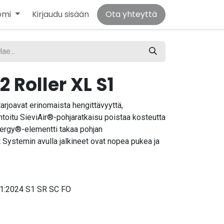
omi
Kirjaudu sisään
Ota yhteyttä
2 Roller XL S1
tarjoavat erinomaista hengittävyyttä,
tentoitu SieviAir®-pohjaratkaisu poistaa kosteutta
nergy®-elementti takaa pohjan
Systemin avulla jalkineet ovat nopea pukea ja
1:2024 S1 SR SC FO