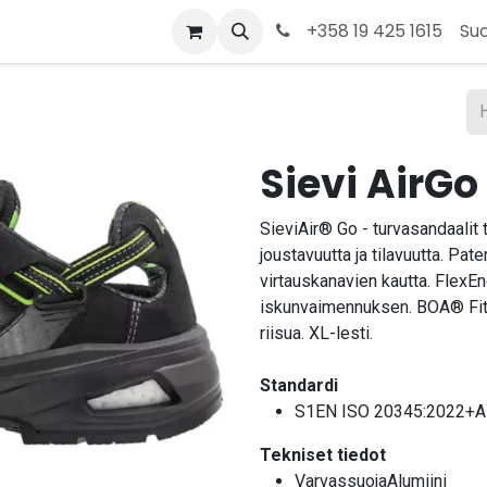
t
Kauppa
Tietoja meistä
Ota yhteyttä
+358 19 425 1615
Su
Sievi AirGo 
SieviAir® Go - turvasandaalit 
joustavuutta ja tilavuutta. Pa
virtauskanavien kautta. FlexE
iskunvaimennuksen. BOA® Fit 
riisua. XL-lesti.
Standardi
S1EN ISO 20345:2022+A
Tekniset tiedot
VarvassuojaAlumiini