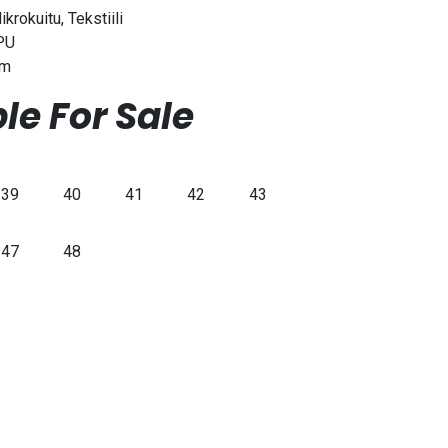
krokuitu, Tekstiili
 PU
cm
le For Sale
39
40
41
42
43
47
48