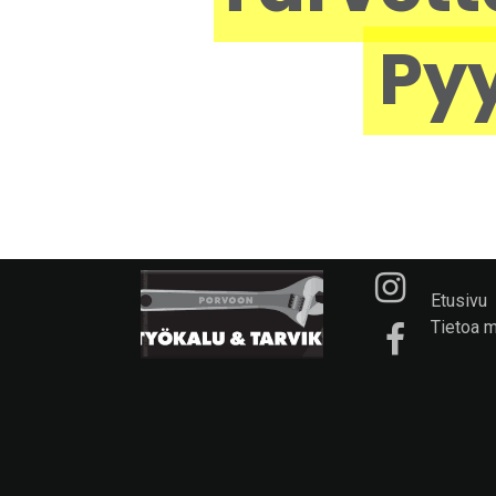
Pyy
Etusivu
Tietoa 