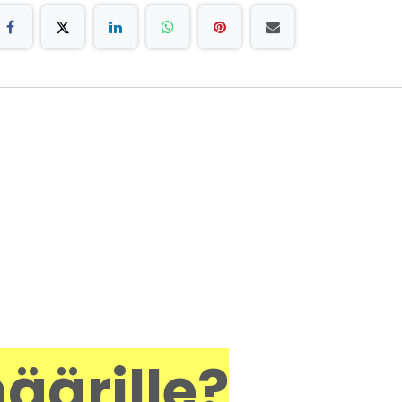
äärille?