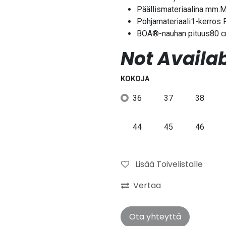
Päällismateriaalina mm.Mi
Pohjamateriaali1-kerros
BOA®-nauhan pituus80 
Not Availab
KOKOJA
36
37
38
44
45
46
Lisää Toivelistalle
Vertaa
Ota yhteyttä