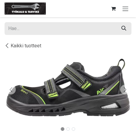
Siirry sisältöön
Kaikki tuotteet