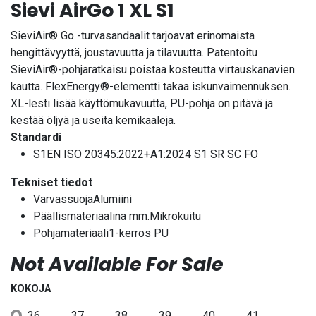
Sievi AirGo 1 XL S1
SieviAir® Go -turvasandaalit tarjoavat erinomaista
hengittävyyttä, joustavuutta ja tilavuutta. Patentoitu
SieviAir®-pohjaratkaisu poistaa kosteutta virtauskanavien
kautta. FlexEnergy®-elementti takaa iskunvaimennuksen.
XL-lesti lisää käyttömukavuutta, PU-pohja on pitävä ja
kestää öljyä ja useita kemikaaleja.
Standardi
S1EN ISO 20345:2022+A1:2024 S1 SR SC FO
Tekniset tiedot
VarvassuojaAlumiini
Päällismateriaalina mm.Mikrokuitu
Pohjamateriaali1-kerros PU
Not Available For Sale
KOKOJA
36
37
38
39
40
41