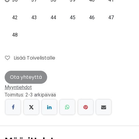
42
43
44
45
46
47
48
Lisää Toivelistalle
Ota yhteyttä
Myyntiehdot
Toimitus: 2-3 arkipäivää