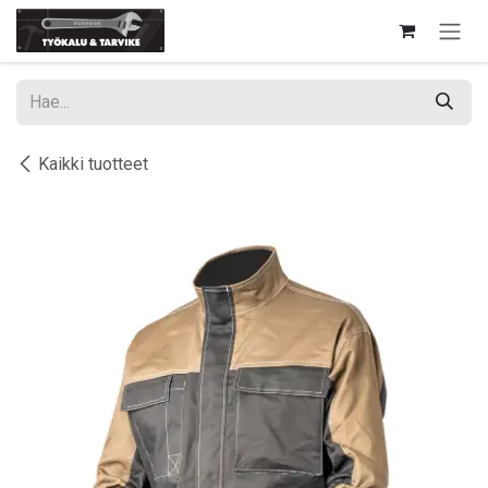
Siirry sisältöön
Kaikki tuotteet