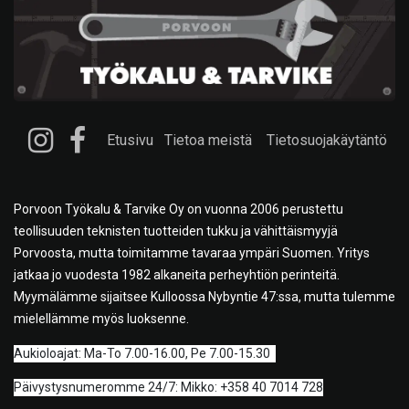
Etusivu
Tietoa meistä
Tietosuojakäytäntö
Porvoon Työkalu & Tarvike Oy on vuonna 2006 perustettu
teollisuuden teknisten tuotteiden tukku ja vähittäismyyjä
Porvoosta, mutta toimitamme tavaraa ympäri Suomen. Yritys
jatkaa jo vuodesta 1982 alkaneita perheyhtiön perinteitä.
Myymälämme sijaitsee Kulloossa Nybyntie 47:ssa, mutta tulemme
mielellämme myös luoksenne.
A
ukioloajat: Ma-To 7.00-16.00, Pe 7.00-15.30
Päivystysnumeromme 24/7: Mikko: +358 40 7014 728