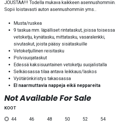
JOUSTAA!!! Todella mukava kaikkeen asennushommiin.
Sopii loistavasti auton asennushommiin yms...
Musta/ruskea
9 taskua mm. läpälliset rintataskut, joissa toisessa
vetoketju, kynätasku, mittatasku, vasaralenkki,
sivutaskut, joista pääsy sisätaskuille
Vetoketjullinen reisitasku
Polvisuojataskut
Edessä kaksisuuntainen vetoketju suojalistalla
Selkäosassa tilaa antava leikkaus/laskos
Vyötärönkiristys takaosassa
EI naarmuttavia nappeja eikä neppareita
Not Available For Sale
KOOT
44
46
48
50
52
54