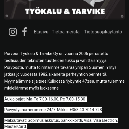
Etusivu
Tietoa meistä
Tietosuojakäytäntö
Porvoon Työkalu & Tarvike Oy on vuonna 2006 perustettu
teollisuuden teknisten tuotteiden tukku ja vähittäismyyjä
Porvoosta, mutta toimitamme tavaraa ympäri Suomen. Yritys
jatkaa jo vuodesta 1982 alkaneita perheyhtiön perinteitä.
Myymälämme sijaitsee Kulloossa Nybyntie 47:ssa, mutta tulemme
mielellämme myös luoksenne.
A
ukioloajat: Ma-To 7.00-16.00, Pe 7.00-15.30
Päivystysnumeromme 24/7: Mikko: +358 40 7014 728
Maksutavat: Sopimuslaskutus, pankkikortti, Visa, Visa Electron,
MasterCard.