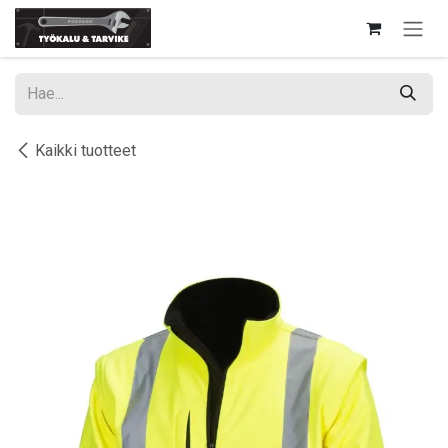
Siirry sisältöön
Kaikki tuotteet