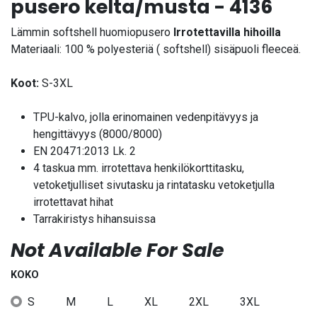
pusero kelta/musta - 4136
Lämmin softshell huomiopusero
Irrotettavilla hihoilla
Materiaali: 100 % polyesteriä ( softshell) sisäpuoli fleeceä.
Koot:
S-3XL
TPU-kalvo, jolla erinomainen vedenpitävyys ja
hengittävyys (8000/8000)
EN 20471:2013 Lk. 2
4 taskua mm. irrotettava henkilökorttitasku,
vetoketjulliset sivutasku ja rintatasku vetoketjulla
irrotettavat hihat
Tarrakiristys hihansuissa
Not Available For Sale
KOKO
S
M
L
XL
2XL
3XL