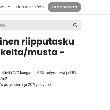
omi
Kirjaudu sisään
Ota yhteyttä
nen riipputasku
 kelta/musta -
 kestävää T/C kangasta. 65% polyesteriä ja 35%
g/m2.
% polyesteriä ja 20% puuvillaa.