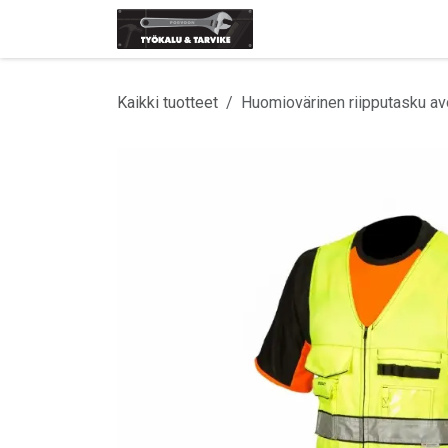
Siirry sisältöön
Etusivu
Tuotemerki
Kaikki tuotteet
Huomiovärinen riipputasku av