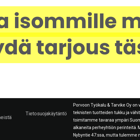
a isommille m
dä tarjous tä
Porvoon Työkalu & Tarvike Oy on 
teknisten tuotteiden tukku ja väh
Tietosuojakäytäntö
meistä
toimitamme tavaraa ympäri Suome
alkaneita perheyhtiön perinteitä
Nybyntie 47:ssa, mutta tulemme 