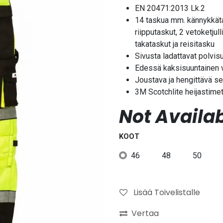
EN 20471:2013 Lk.2
14 taskua mm. kännykkätas
riipputaskut, 2 vetoketjull
takataskut ja reisitasku
Sivusta ladattavat polvis
Edessä kaksisuuntainen 
Joustava ja hengittävä s
3M Scotchlite heijastime
Not Availab
KOOT
46
48
50
Lisää Toivelistalle
Vertaa