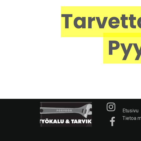
Tarvett
Pyy
Etusivu
Tietoa 