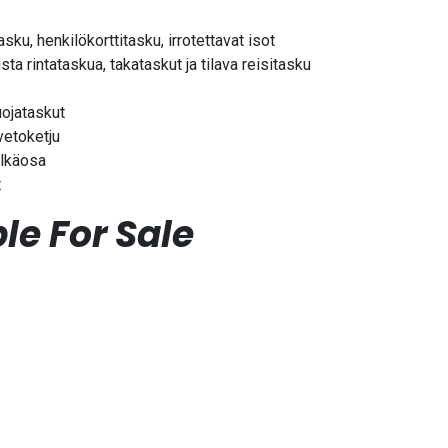
ku, henkilökorttitasku, irrotettavat isot
ista rintataskua, takataskut ja tilava reisitasku
uojataskut
vetoketju
elkäosa
t
le For Sale