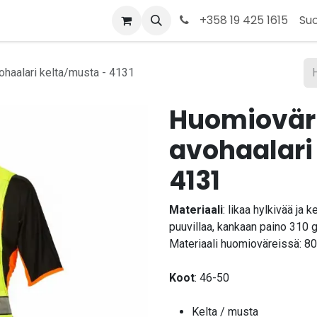
t
Kauppa
Tietoja meistä
Ota yhteyttä
+358 19 425 1615
Su
ohaalari kelta/musta - 4131
Huomioväri
avohaalari
4131
Materiaali
: likaa hylkivää ja
puuvillaa, kankaan paino 310 
Materiaali huomioväreissä: 80
Koot
: 46-50
Kelta / musta