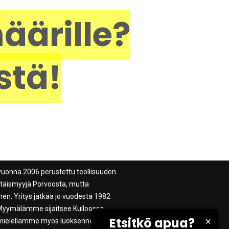
äärille?
stä!
vuonna 2006 perustettu teollisuuden
ittäismyyjä Porvoosta, mutta
n. Yritys jatkaa jo vuodesta 1982
. Myymälämme sijaitsee Kulloossa
Etsitkö apua?
×
mielellämme myös luoksenne.