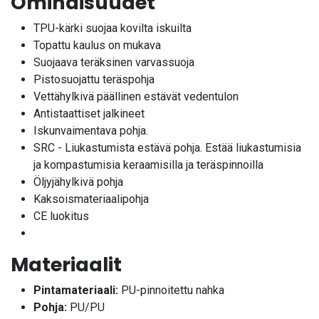
Ominaisuudet
TPU-kärki suojaa kovilta iskuilta
Topattu kaulus on mukava
Suojaava teräksinen varvassuoja
Pistosuojattu teräspohja
Vettähylkivä päällinen estävät vedentulon
Antistaattiset jalkineet
Iskunvaimentava pohja.
SRC - Liukastumista estävä pohja. Estää liukastumisia
ja kompastumisia keraamisilla ja teräspinnoilla
Öljyjähylkivä pohja
Kaksoismateriaalipohja
CE luokitus
Materiaalit
Pintamateriaali:
PU-pinnoitettu nahka
Pohja:
PU/PU