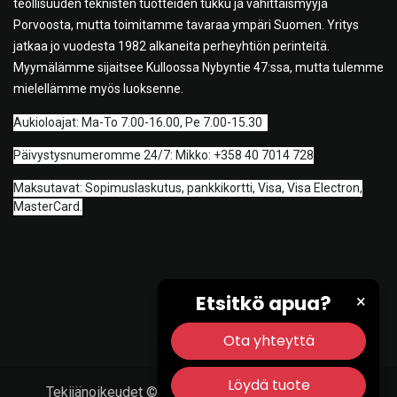
teollisuuden teknisten tuotteiden tukku ja vähittäismyyjä
Porvoosta, mutta toimitamme tavaraa ympäri Suomen. Yritys
jatkaa jo vuodesta 1982 alkaneita perheyhtiön perinteitä.
Myymälämme sijaitsee Kulloossa Nybyntie 47:ssa, mutta tulemme
mielellämme myös luoksenne.
A
ukioloajat: Ma-To 7.00-16.00, Pe 7.00-15.30
Päivystysnumeromme 24/7: Mikko: +358 40 7014 728
Maksutavat: Sopimuslaskutus, pankkikortti, Visa, Visa Electron,
MasterCard.
Etsitkö apua?
×
Ota yhteyttä
Löydä tuote
Tekijänoikeudet © Porvoon Työkalu & Tarvike Oy