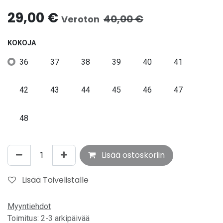
29,00
€
40,00
€
Veroton
KOKOJA
36
37
38
39
40
41
42
43
44
45
46
47
48
Lisää ostoskoriin
Lisää Toivelistalle
Myyntiehdot
Toimitus: 2-3 arkipäivää