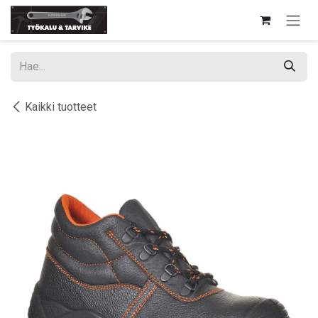
Siirry sisältöön
Kaikki tuotteet