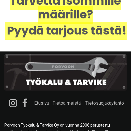
Tarvetta isommille
määrille?
Pyydä tarjous tästä!
Etusivu
Tietoa meistä
Tietosuojakäytäntö
Porvoon Työkalu & Tarvike Oy on vuonna 2006 perustettu