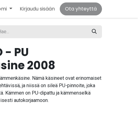
omi
Kirjaudu sisään
Ota yhteyttä
 - PU
sine 2008
kämmenkäsine. Nämä käsineet ovat erinomaiset
htävissä, ja niissä on sileä PU-pinnoite, joka
ttä. Kämmen on PU-dipattu ja kämmenselkä
tyisesti autokorjaamoon.