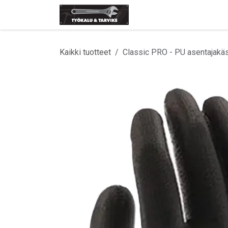
Siirry sisältöön
Etusivu
Tuotemerki
Kaikki tuotteet
Classic PRO - PU asentajakä