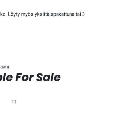
kko. Löyty myös yksittäispakattuna tai 3
taani
le For Sale
11