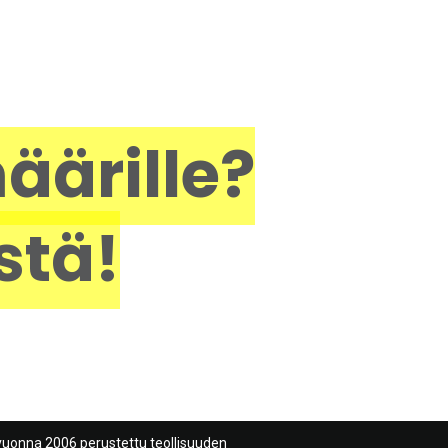
äärille?
stä!
vuonna 2006 perustettu teollisuuden