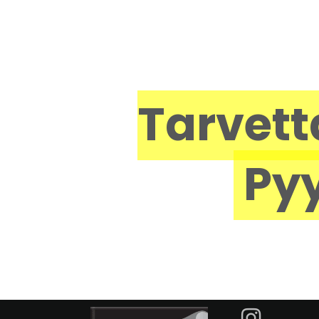
Tarvett
Pyy