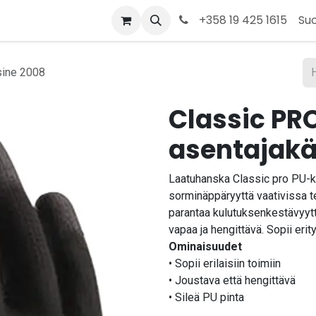
t
Kauppa
Tietoja meistä
Ota yhteyttä
+358 19 425 1615
Su
sine 2008
Classic PRO
asentajakä
Laatuhanska Classic pro PU-
sorminäppäryyttä vaativissa te
parantaa kulutuksenkestävyy
vapaa ja hengittävä. Sopii eri
Ominaisuudet
• Sopii erilaisiin toimiin
• Joustava että hengittävä
• Sileä PU pinta