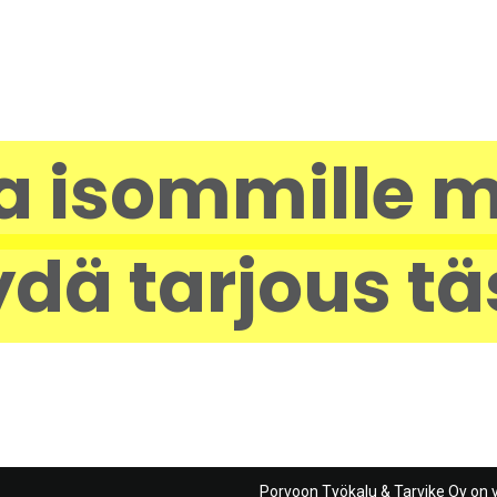
a isommille m
dä tarjous tä
Porvoon Työkalu & Tarvike Oy on 