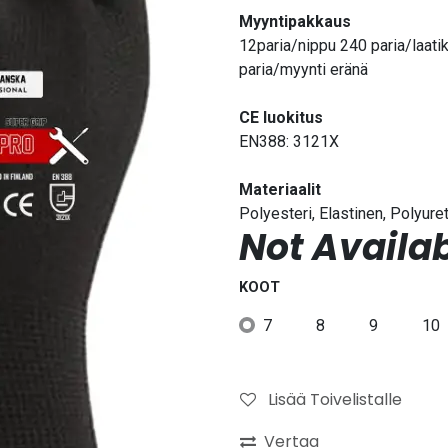
Myyntipakkaus
12paria/nippu 240 paria/laati
paria/myynti eränä
CE luokitus
EN388: 3121X
Materiaalit
Polyesteri, Elastinen, Polyure
Not Availab
KOOT
7
8
9
10
Lisää Toivelistalle
Vertaa