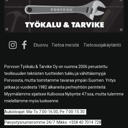
Etusivu
Tietoa meistä
Tietosuojakäytäntö
Porvoon Työkalu & Tarvike Oy on vuonna 2006 perustettu
teollisuuden teknisten tuotteiden tukku ja vähittäismyyjä
Porvoosta, mutta toimitamme tavaraa ympäri Suomen. Yritys
jatkaa jo vuodesta 1982 alkaneita perheyhtiön perinteitä.
Myymälämme sijaitsee Kulloossa Nybyntie 47:ssa, mutta tulemme
mielellämme myös luoksenne.
A
ukioloajat: Ma-To 7.00-16.00, Pe 7.00-15.30
Päivystysnumeromme 24/7: Mikko: +358 40 7014 728