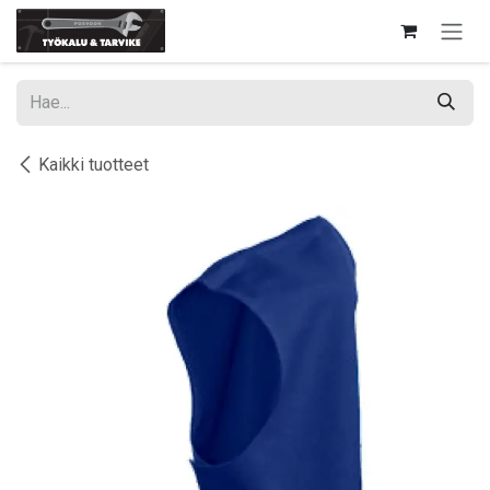
Siirry sisältöön
Kaikki tuotteet