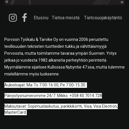
Etusivu
Tietoa meistä
Tietosuojakäytäntö
Porvoon Työkalu & Tarvike Oy on vuonna 2006 perustettu
teollisuuden teknisten tuotteiden tukku ja vähittäismyyjä
Porvoosta, mutta toimitamme tavaraa ympäri Suomen. Yritys
jatkaa jo vuodesta 1982 alkaneita perheyhtiön perinteitä.
Myymälämme sijaitsee Kulloossa Nybyntie 47:ssa, mutta tulemme
mielellämme myös luoksenne.
A
ukioloajat: Ma-To 7.00-16.00, Pe 7.00-15.30
Päivystysnumeromme 24/7: Mikko: +358 40 7014 728
Maksutavat: Sopimuslaskutus, pankkikortti, Visa, Visa Electron,
MasterCard.