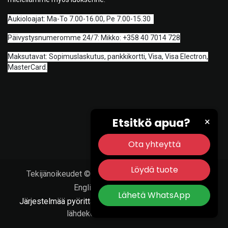
A
ukioloajat: Ma-To 7.00-16.00, Pe 7.00-15.30
Päivystysnumeromme 24/7: Mikko: +358 40 7014 728
Maksutavat: Sopimuslaskutus, pankkikortti, Visa, Visa Electron,
MasterCard.
Etsitkö apua?
×
Ota yhteyttä
Löydä tuote
Tekijänoikeudet © Porvoon Työkalu & Tarvike Oy
English (US)
|
Suomi
Lähetä WhatsApp
Järjestelmää pyörittää
- Numero #1
Avoimen
lähdekoodin verkkokauppa