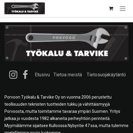
Siirry sisältöön
Etusivu
Tietoa meistä
Tietosuojakäytäntö
Porvoon Työkalu & Tarvike Oy on vuonna 2006 perustettu
teollisuuden teknisten tuotteiden tukku ja vähittäismyyjä
Porvoosta, mutta toimitamme tavaraa ympäri Suomen. Yritys
jatkaa jo vuodesta 1982 alkaneita perheyhtiön perinteitä.
Myymälämme sijaitsee Kulloossa Nybyntie 47:ssa, mutta tulemme
mielellämme myös luoksenne.